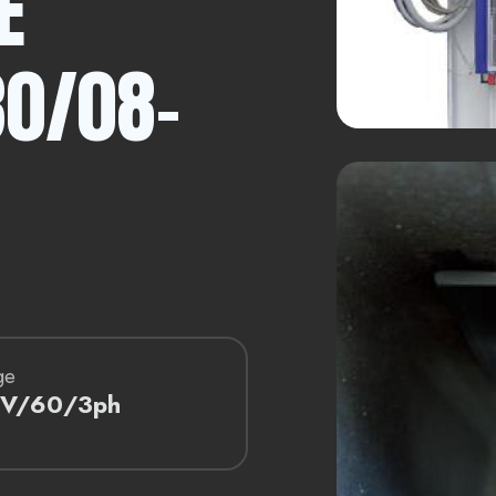
E
30/08-
ge
V/60/3ph