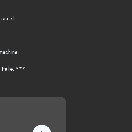
manuel.
a machine.
 Italie. ***