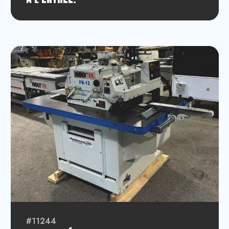
#11244