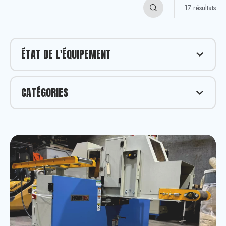
17 résultats
ÉTAT DE L'ÉQUIPEMENT
Équipement neuf
CATÉGORIES
Équipement usagé
Scie à ruban
Scie radiale
Scie à onglet double angles composées
Scie à onglet double
Scie à câdre
Scie radiale double