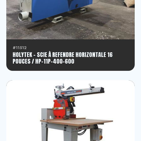
Scie à refendre horizontale
Banc de scie
Déligneuse multiple
#11512
HOLYTEK - SCIE À REFENDRE HORIZONTALE 16
Déligneuse multiple à lame mobile
POUCES / HP-11P-400-600
Déligneuse simple joint de colle