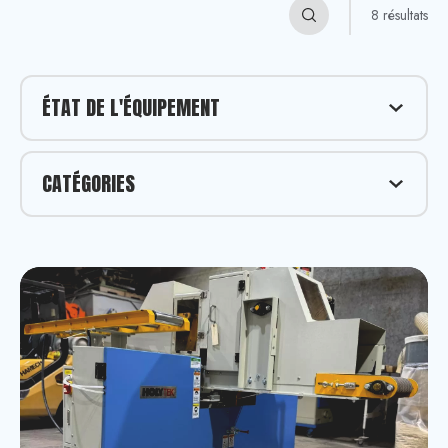
8 résultats
ÉTAT DE L'ÉQUIPEMENT
Équipement neuf
CATÉGORIES
Équipement usagé
Scie à ruban
Scie radiale
Scie à onglet double angles composées
Scie à onglet double
Scie à câdre
Scie radiale double