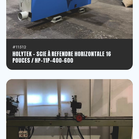
Scie à refendre horizontale
Banc de scie
Déligneuse multiple
#11512
HOLYTEK - SCIE À REFENDRE HORIZONTALE 16
Déligneuse multiple à lame mobile
POUCES / HP-11P-400-600
Déligneuse simple joint de colle