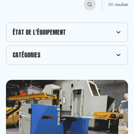
50 résultats
ÉTAT DE L'ÉQUIPEMENT
Équipement neuf
CATÉGORIES
Équipement usagé
Scie à ruban
Scie radiale
Scie à onglet double angles composées
Scie à onglet double
Scie à câdre
Scie radiale double