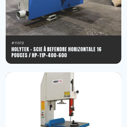
Scie à refendre horizontale
Banc de scie
Déligneuse multiple
#11512
HOLYTEK - SCIE À REFENDRE HORIZONTALE 16
Déligneuse multiple à lame mobile
POUCES / HP-11P-400-600
Déligneuse simple joint de colle